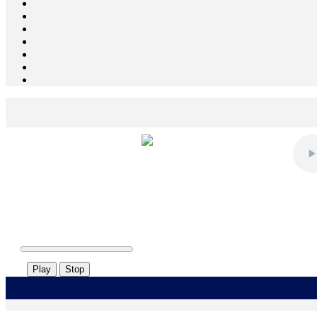
Play
Stop