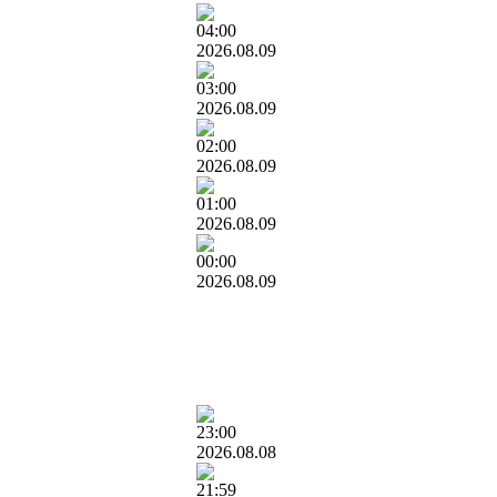
04:00
2026.08.09
03:00
2026.08.09
02:00
2026.08.09
01:00
2026.08.09
00:00
2026.08.09
23:00
2026.08.08
21:59