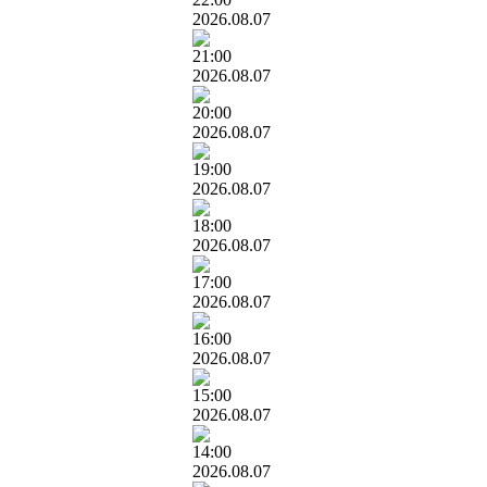
2026.08.07
21:00
2026.08.07
20:00
2026.08.07
19:00
2026.08.07
18:00
2026.08.07
17:00
2026.08.07
16:00
2026.08.07
15:00
2026.08.07
14:00
2026.08.07