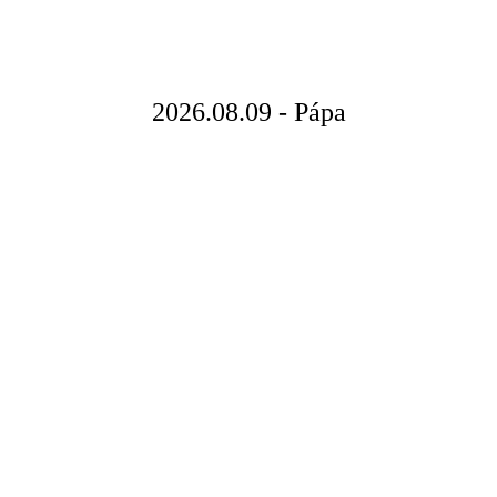
2026.08.09 - Pápa