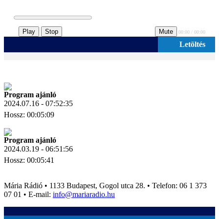
Play
Stop
Mute
00:00 / 00:00
Letöltés
Program ajánló
2024.07.16 - 07:52:35
Hossz: 00:05:09
Letöltés
Link másolás
Program ajánló
2024.03.19 - 06:51:56
Hossz: 00:05:41
Letöltés
Link másolás
Mária Rádió • 1133 Budapest, Gogol utca 28. • Telefon: 06 1 373
07 01 • E-mail:
info@mariaradio.hu